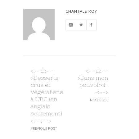
CHANTALE ROY
<!--:fr--
<!--:fr--
>Desserts
>Dans mon
crus et
pouvoir<!-
végétaliens
-:-->
à UBC (en
NEXT POST
anglais
seulement)
<!--:-->
PREVIOUS POST