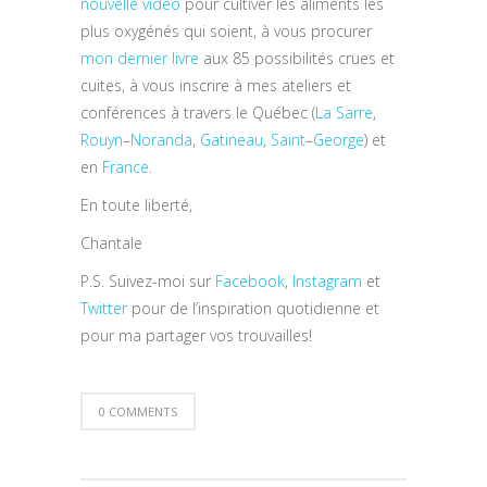
nouvelle vidéo
pour cultiver les aliments les
plus oxygénés qui soient, à vous procurer
mon dernier livre
aux 85 possibilités crues et
cuites, à vous inscrire à mes ateliers et
conférences à travers le Québec (
La Sarre
,
Rouyn
–
Noranda
,
Gatineau
,
Saint
–
George
) et
en
France
.
En toute liberté,
Chantale
P.S. Suivez-moi sur
Facebook
,
Instagram
et
Twitter
pour de l’inspiration quotidienne et
pour ma partager vos trouvailles!
0 COMMENTS