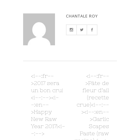
CHANTALE ROY
<!--:fr--
<!--:fr--
>2017 sera
>Pâte de
un bon cru!
fleur d’ail
<!--:--><!-
(recette
-:en--
crue)<!--:--
>Happy
><!--:en--
New Raw
>Garlic
Year 2017!<!-
Scapes
-:-->
Paste (raw