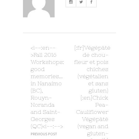
<!--:en--
[:fr]Végépâté
>Fall 2016
de chou-
Workshops:
fleur et pois
good
chiches
memories…
(végétalien
in Nanaimo
et sans
(BC),
gluten)
Rouyn-
[:en]Chick
Noranda
Pea-
and Saint-
Cauliflower
Georges
Végépâté
(QC)<!--:-->
(vegan and
gluten-
PREVIOUS POST