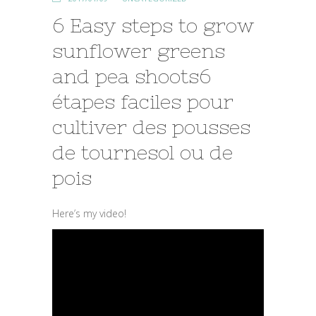
6 Easy steps to grow
sunflower greens
and pea shoots
6
étapes faciles pour
cultiver des pousses
de tournesol ou de
pois
Here’s my video!