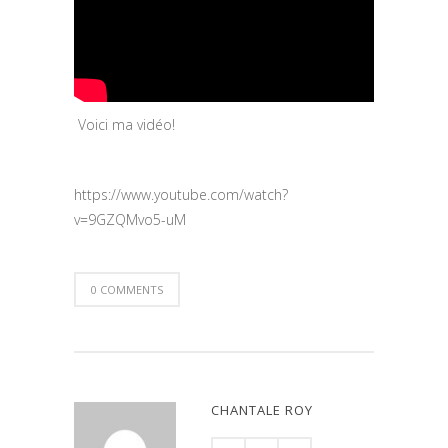
Voici ma vidéo!
https://www.youtube.com/watch?
v=9GZQMvo5-uM
0 COMMENTS
CHANTALE ROY