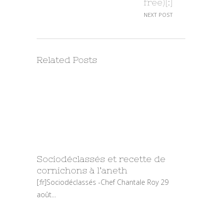
free)[:]
NEXT POST
Related Posts
Sociodéclassés et recette de
cornichons à l’aneth
[:fr]Sociodéclassés -Chef Chantale Roy 29
août...