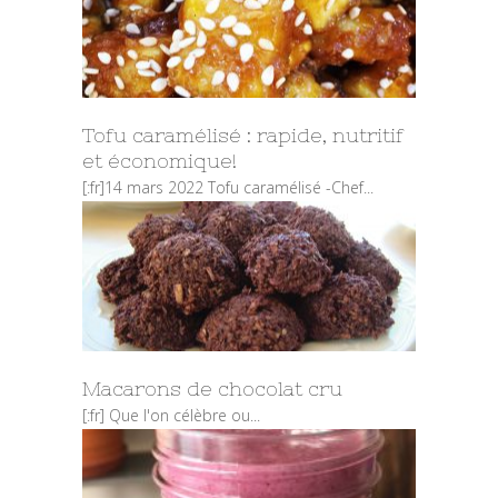
Tofu caramélisé : rapide, nutritif
et économique!
[:fr]14 mars 2022 Tofu caramélisé -Chef...
Macarons de chocolat cru
[:fr] Que l'on célèbre ou...