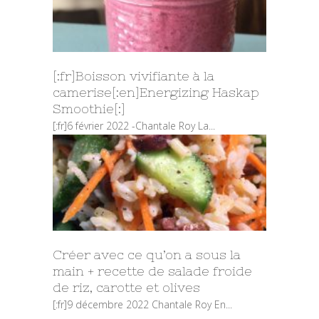
[:fr]Boisson vivifiante à la
camerise[:en]Energizing Haskap
Smoothie[:]
[:fr]6 février 2022 -Chantale Roy La...
Créer avec ce qu’on a sous la
main + recette de salade froide
de riz, carotte et olives
[:fr]9 décembre 2022 Chantale Roy En...